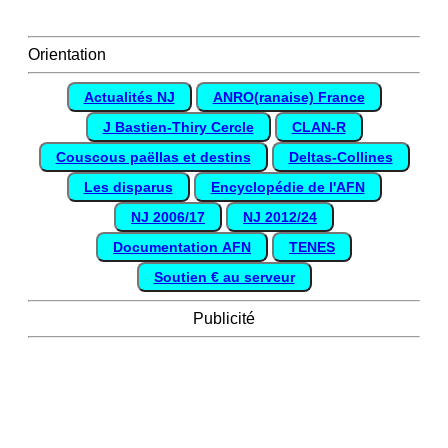
Orientation
Actualités NJ
ANRO(ranaise) France
J Bastien-Thiry Cercle
CLAN-R
Couscous paëllas et destins
Deltas-Collines
Les disparus
Encyclopédie de l'AFN
NJ 2006/17
NJ 2012/24
Documentation AFN
TENES
Soutien € au serveur
Publicité