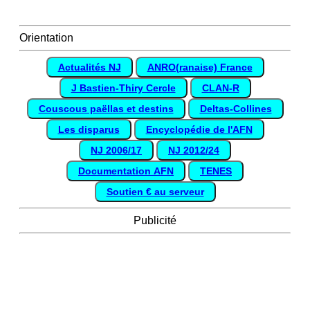
Orientation
Actualités NJ
ANRO(ranaise) France
J Bastien-Thiry Cercle
CLAN-R
Couscous paëllas et destins
Deltas-Collines
Les disparus
Encyclopédie de l'AFN
NJ 2006/17
NJ 2012/24
Documentation AFN
TENES
Soutien € au serveur
Publicité