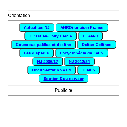
Orientation
Actualités NJ
ANRO(ranaise) France
J Bastien-Thiry Cercle
CLAN-R
Couscous paëllas et destins
Deltas-Collines
Les disparus
Encyclopédie de l'AFN
NJ 2006/17
NJ 2012/24
Documentation AFN
TENES
Soutien € au serveur
Publicité