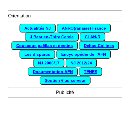
Orientation
Actualités NJ
ANRO(ranaise) France
J Bastien-Thiry Cercle
CLAN-R
Couscous paëllas et destins
Deltas-Collines
Les disparus
Encyclopédie de l'AFN
NJ 2006/17
NJ 2012/24
Documentation AFN
TENES
Soutien € au serveur
Publicité