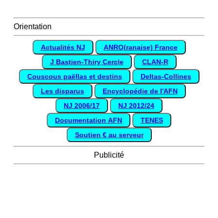
Orientation
Actualités NJ
ANRO(ranaise) France
J Bastien-Thiry Cercle
CLAN-R
Couscous paëllas et destins
Deltas-Collines
Les disparus
Encyclopédie de l'AFN
NJ 2006/17
NJ 2012/24
Documentation AFN
TENES
Soutien € au serveur
Publicité