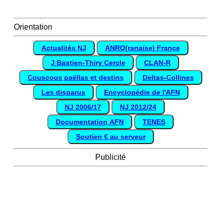
Orientation
Actualités NJ
ANRO(ranaise) France
J Bastien-Thiry Cercle
CLAN-R
Couscous paëllas et destins
Deltas-Collines
Les disparus
Encyclopédie de l'AFN
NJ 2006/17
NJ 2012/24
Documentation AFN
TENES
Soutien € au serveur
Publicité