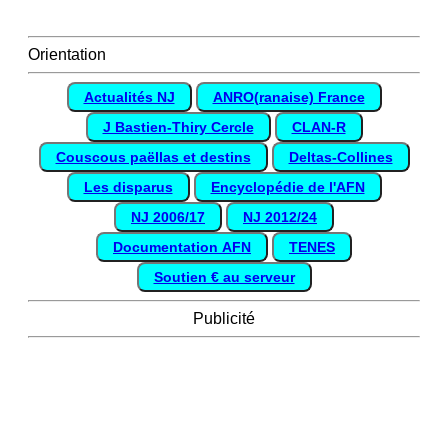
Orientation
Actualités NJ
ANRO(ranaise) France
J Bastien-Thiry Cercle
CLAN-R
Couscous paëllas et destins
Deltas-Collines
Les disparus
Encyclopédie de l'AFN
NJ 2006/17
NJ 2012/24
Documentation AFN
TENES
Soutien € au serveur
Publicité