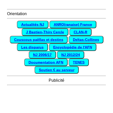
Orientation
Actualités NJ
ANRO(ranaise) France
J Bastien-Thiry Cercle
CLAN-R
Couscous paëllas et destins
Deltas-Collines
Les disparus
Encyclopédie de l'AFN
NJ 2006/17
NJ 2012/24
Documentation AFN
TENES
Soutien € au serveur
Publicité