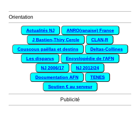
Orientation
Actualités NJ
ANRO(ranaise) France
J Bastien-Thiry Cercle
CLAN-R
Couscous paëllas et destins
Deltas-Collines
Les disparus
Encyclopédie de l'AFN
NJ 2006/17
NJ 2012/24
Documentation AFN
TENES
Soutien € au serveur
Publicité