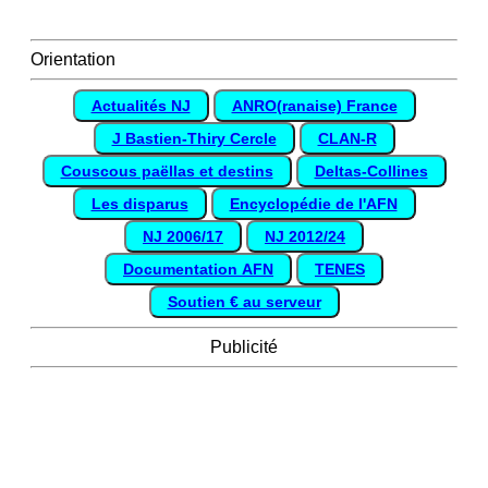
Orientation
Actualités NJ
ANRO(ranaise) France
J Bastien-Thiry Cercle
CLAN-R
Couscous paëllas et destins
Deltas-Collines
Les disparus
Encyclopédie de l'AFN
NJ 2006/17
NJ 2012/24
Documentation AFN
TENES
Soutien € au serveur
Publicité