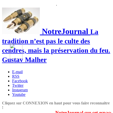
.
NotreJournal
La
tradition n’est pas le culte des
cendres, mais la préservation du feu.
Gustav Malher
E-mail
RSS
Facebook
Twitter
Instagram
Youtube
Cliquez sur CONNEXION en haut pour vous faire reconnaitre
!
NotreJournal sur cet espace c