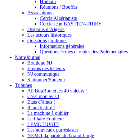
Humour
Réunions / Bouffas
Associations
Cercle Algérianiste
Cercle Jean BASTIEN-THIRY
Disparus d’Algérie
Les acteurs historiques
Questions juridiques
Informations générales
Questions écrites et orales des Parlementaires
NotreJournal
Boutique NJ
Envois des lecteurs
NJ communique
S’abonner/Soutenir
Tribunes
Ali BouBou et les 40 valeurs !
C’est mon avis !
Etats d’âmes !
Il faut le dire !
La machine à oublier
Le Phare Fouilleur
LEMOTJUSTE
Les nouveaux parrèsiastes
NEMO, la parole du Grand Large