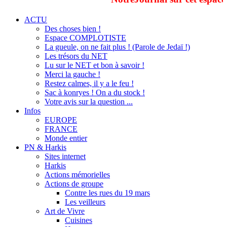
ACTU
Des choses bien !
Espace COMPLOTISTE
La gueule, on ne fait plus ! (Parole de Jedaï !)
Les trésors du NET
Lu sur le NET et bon à savoir !
Merci la gauche !
Restez calmes, il y a le feu !
Sac à konryes ! On a du stock !
Votre avis sur la question ...
Infos
EUROPE
FRANCE
Monde entier
PN & Harkis
Sites internet
Harkis
Actions mémorielles
Actions de groupe
Contre les rues du 19 mars
Les veilleurs
Art de Vivre
Cuisines