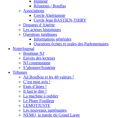
Humour
Réunions / Bouffas
Associations
Cercle Algérianiste
Cercle Jean BASTIEN-THIRY
Disparus d’Algérie
Les acteurs historiques
Questions juridiques
Informations générales
Questions écrites et orales des Parlementaires
NotreJournal
Boutique NJ
Envois des lecteurs
NJ communique
S’abonner/Soutenir
Tribunes
Ali BouBou et les 40 valeurs !
C’est mon avis !
Etats d’âmes !
Il faut le dire !
La machine à oublier
Le Phare Fouilleur
LEMOTJUSTE
Les nouveaux parrèsiastes
NEMO, la parole du Grand Large