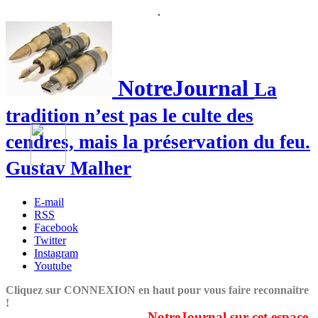
.
NotreJournal
La
tradition n’est pas le culte des
cendres, mais la préservation du feu.
Gustav Malher
E-mail
RSS
Facebook
Twitter
Instagram
Youtube
Cliquez sur CONNEXION en haut pour vous faire reconnaitre
!
NotreJournal sur cet espace co