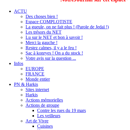
ACTU
Des choses bien !
Espace COMPLOTISTE
La gueule, on ne fait plus ! (Parole de Jedaï !)
Les trésors du NET
Lu sur le NET et bon à savoir !
Merci la gauche !
Restez calmes, il y a le feu !
Sac à konryes ! On a du stock !
Votre avis sur la question ...
Infos
EUROPE
FRANCE
Monde entier
PN & Harkis
Sites internet
Harkis
Actions mémorielles
Actions de groupe
Contre les rues du 19 mars
Les veilleurs
Art de Vivre
Cuisines